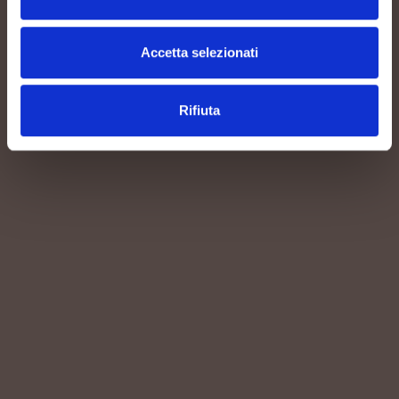
DENSITY
Accetta selezionati
4.200 trees/hectare
Rifiuta
AGING
12 months sur lies