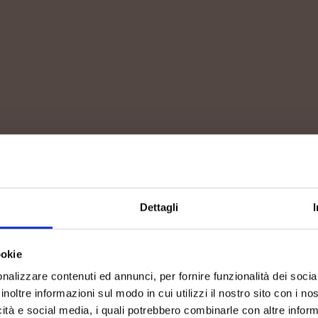
Dettagli
ookie
ENCE
With our wi
nalizzare contenuti ed annunci, per fornire funzionalità dei socia
inoltre informazioni sul modo in cui utilizzi il nostro sito con i n
land into th
I DI
icità e social media, i quali potrebbero combinarle con altre inform
interpret w