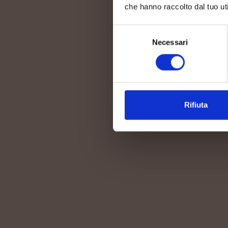
che hanno raccolto dal tuo uti
ROS
Selezione
Necessari
del
consenso
Rifiuta