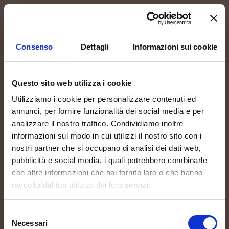
more_vert
MENU
Consenso
Dettagli
Informazioni sui cookie
Questo sito web utilizza i cookie
Utilizziamo i cookie per personalizzare contenuti ed
Email:
info@torrerosazza.com
annunci, per fornire funzionalità dei social media e per
Località Poggiobello, 12
analizzare il nostro traffico. Condividiamo inoltre
33044 Oleis di Manzano (UD)
informazioni sul modo in cui utilizzi il nostro sito con i
Italia
nostri partner che si occupano di analisi dei dati web,
IG:
@torrerosazza
.
pubblicità e social media, i quali potrebbero combinarle
FB:
@torrerosazza
.
con altre informazioni che hai fornito loro o che hanno
Area of Origin
raccolto dal tuo utilizzo dei loro servizi.
Contacts
Selezione
Our History
Necessari
del