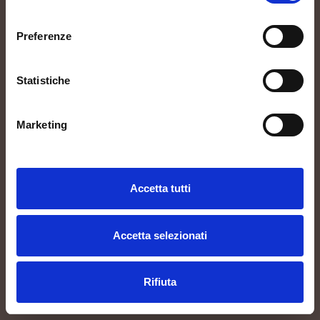
Torre Rosazza
consenso
Wines
Preferenze
Privacy Policy & Terms of Use
Statistiche
Photos by Jaques Pion
Marketing
Accetta tutti
Accetta selezionati
Rifiuta