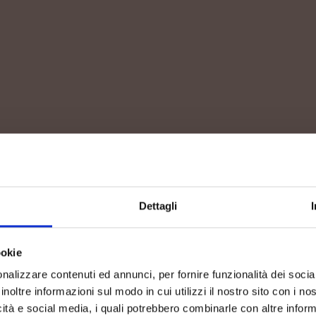
ALTITUDINE
80-120m slm
Dettagli
ALLEVAMENTO
ookie
nalizzare contenuti ed annunci, per fornire funzionalità dei socia
inoltre informazioni sul modo in cui utilizzi il nostro sito con i n
Guyot
icità e social media, i quali potrebbero combinarle con altre inform