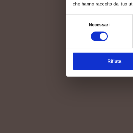
che hanno raccolto dal tuo uti
Selezione
Necessari
del
consenso
Rifiuta