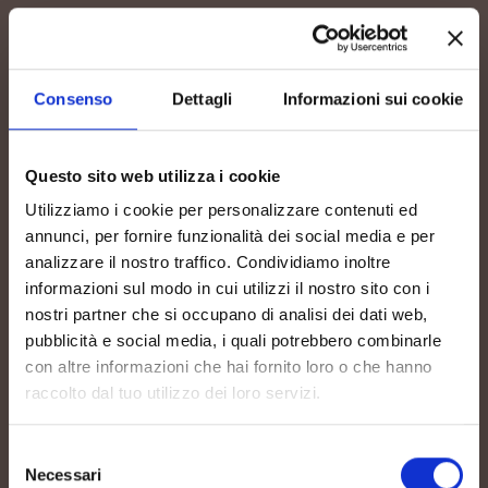
RIBOLLAGIALLA_LABEL.PDF
PDF - 224.04 KB
SCARICA
Consenso
Dettagli
Informazioni sui cookie
RIBOLLAGIALLA_BOTTLESHOT.PDF
Questo sito web utilizza i cookie
PDF - 264.16 KB
Utilizziamo i cookie per personalizzare contenuti ed
SCARICA
annunci, per fornire funzionalità dei social media e per
analizzare il nostro traffico. Condividiamo inoltre
informazioni sul modo in cui utilizzi il nostro sito con i
nostri partner che si occupano di analisi dei dati web,
TR_-_RIBOLLA_GIALLA_FCO_2024.PDF
pubblicità e social media, i quali potrebbero combinarle
PDF - 244.24 KB
con altre informazioni che hai fornito loro o che hanno
SCARICA
raccolto dal tuo utilizzo dei loro servizi.
Selezione
Necessari
del